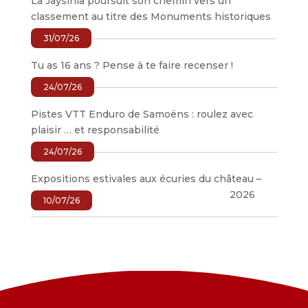
La Jaÿsinia poursuit son chemin vers un
classement au titre des Monuments historiques
31/07/26
Tu as 16 ans ? Pense à te faire recenser !
24/07/26
Pistes VTT Enduro de Samoëns : roulez avec
plaisir … et responsabilité
24/07/26
Expositions estivales aux écuries du château –
2026
10/07/26