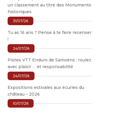
un classement au titre des Monuments
historiques
31/07/26
Tu as 16 ans ? Pense à te faire recenser
!
24/07/26
Pistes VTT Enduro de Samoëns : roulez
avec plaisir … et responsabilité
24/07/26
Expositions estivales aux écuries du
château – 2026
10/07/26