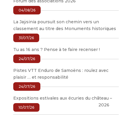
Forum des associations 2026
04/08/26
La Jaÿsinia poursuit son chemin vers un
classement au titre des Monuments historiques
31/07/26
Tu as 16 ans ? Pense à te faire recenser !
24/07/26
Pistes VTT Enduro de Samoëns : roulez avec
plaisir … et responsabilité
24/07/26
Expositions estivales aux écuries du château –
2026
10/07/26