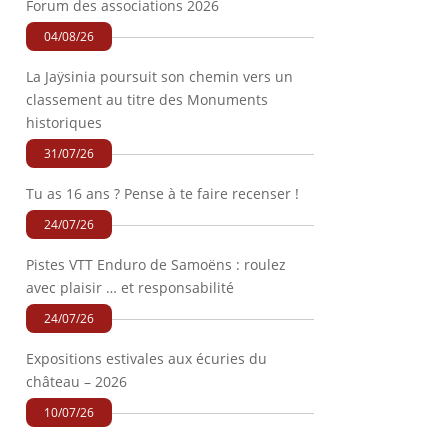
Forum des associations 2026
04/08/26
La Jaÿsinia poursuit son chemin vers un
classement au titre des Monuments
historiques
31/07/26
Tu as 16 ans ? Pense à te faire recenser !
24/07/26
Pistes VTT Enduro de Samoëns : roulez
avec plaisir … et responsabilité
24/07/26
Expositions estivales aux écuries du
château – 2026
10/07/26